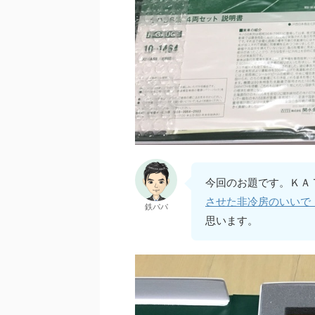
今回のお題です。ＫＡ
させた非冷房のいいで
鉄パパ
思います。