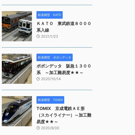
鉄道模型 KATO
ＫＡＴＯ 東武鉄道８０００
系入線
2021/1/23
鉄道模型 ポポンデッタ
ポポンデッタ 阪急１３００
系 ～加工難易度★★～
2020/10/14
鉄道模型 TOMIX
TOMIX 京成電鉄ＡＥ形
（スカイライナー）～加工難
易度★★～
2020/9/30