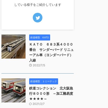
している様子をご紹介しています
鉄道模型 KATO
ＫＡＴＯ ６８３系４０００
番台 サンダーバード リニュ
ーアル車（ヨンダーバード）
入線
2022/7/5
鉄道模型 トミーテック
鉄道コレクション 北大阪急
行８０００形 ～加工難易度
★★★★～
2021/2/7