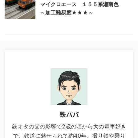
マイクロエース １５５系湘南色
～加工難易度★★★～
鉄パパ
鉄オタの父の影響で2歳の頃から大の電車好き
で、鉄道に魅せられて約40年。撮り鉄や乗り