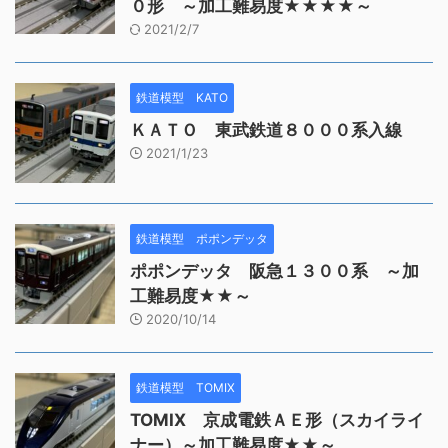
０形 ～加工難易度★★★★～
2021/2/7
鉄道模型 KATO
ＫＡＴＯ 東武鉄道８０００系入線
2021/1/23
鉄道模型 ポポンデッタ
ポポンデッタ 阪急１３００系 ～加
工難易度★★～
2020/10/14
鉄道模型 TOMIX
TOMIX 京成電鉄ＡＥ形（スカイライ
ナー）～加工難易度★★～