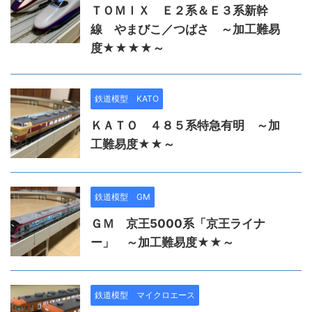
ＴＯＭＩＸ Ｅ２系＆Ｅ３系新幹
線 やまびこ／つばさ ～加工難易
度★★★★～
鉄道模型 KATO
ＫＡＴＯ ４８５系特急有明 ～加
工難易度★★～
鉄道模型 GM
ＧＭ 京王5000系「京王ライナ
ー」 ～加工難易度★★～
鉄道模型 マイクロエース