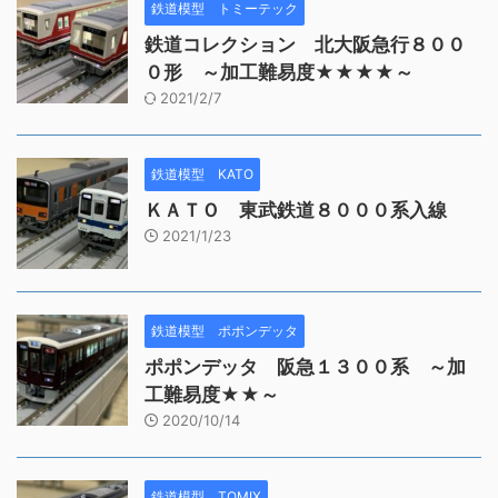
鉄道模型 トミーテック
鉄道コレクション 北大阪急行８００
０形 ～加工難易度★★★★～
2021/2/7
鉄道模型 KATO
ＫＡＴＯ 東武鉄道８０００系入線
2021/1/23
鉄道模型 ポポンデッタ
ポポンデッタ 阪急１３００系 ～加
工難易度★★～
2020/10/14
鉄道模型 TOMIX