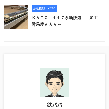
鉄道模型 KATO
ＫＡＴＯ １１７系新快速 ～加工
難易度★★★～
鉄パパ