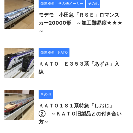
鉄道模型 その他メーカー
その他
モデモ 小田急「ＲＳＥ」ロマンス
カー20000形 ～加工難易度★★★
～
鉄道模型 KATO
ＫＡＴＯ Ｅ３５３系「あずさ」入
線
その他
ＫＡＴＯ１８１系特急「しおじ」
② ～ＫＡＴＯ旧製品との付き合い
方～