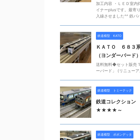
加工内容 ・ＬＥＤ室内
イナーplusです。最
入線させました^^ 鉄パパ
鉄道模型 KATO
ＫＡＴＯ ６８３系
（ヨンダーバード
送料無料◆セット販売 10-1
ーバード」 (リニューアル
鉄道模型 トミーテック
鉄道コレクション
★★★★～
鉄道模型 ポポンデッタ