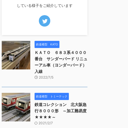
している様子をご紹介しています
鉄道模型 KATO
ＫＡＴＯ ６８３系４０００
番台 サンダーバード リニュ
ーアル車（ヨンダーバード）
入線
2022/7/5
鉄道模型 トミーテック
鉄道コレクション 北大阪急
行８０００形 ～加工難易度
★★★★～
2021/2/7