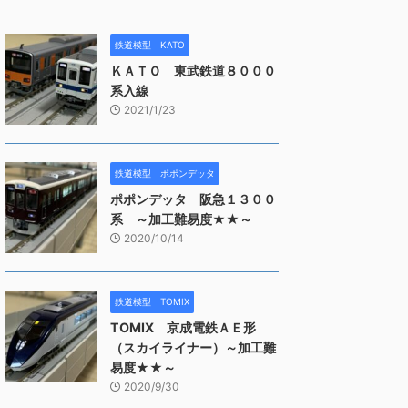
鉄道模型 KATO
ＫＡＴＯ 東武鉄道８０００
系入線
2021/1/23
鉄道模型 ポポンデッタ
ポポンデッタ 阪急１３００
系 ～加工難易度★★～
2020/10/14
鉄道模型 TOMIX
TOMIX 京成電鉄ＡＥ形
（スカイライナー）～加工難
易度★★～
2020/9/30