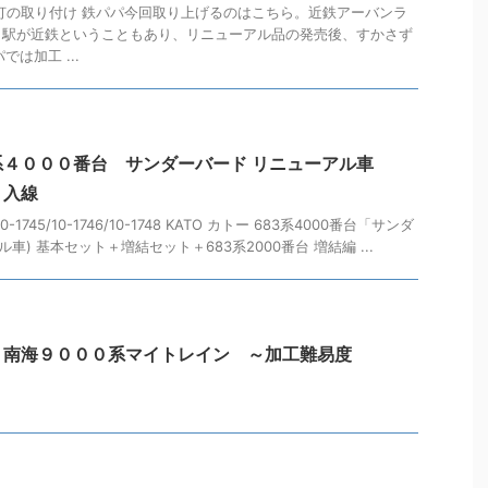
灯の取り付け 鉄パパ今回取り上げるのはこちら。近鉄アーバンラ
寄り駅が近鉄ということもあり、リニューアル品の発売後、すかさず
では加工 ...
４０００番台 サンダーバード リニューアル車
）入線
745/10-1746/10-1748 KATO カトー 683系4000番台「サンダ
車) 基本セット＋増結セット＋683系2000番台 増結編 ...
 南海９０００系マイトレイン ～加工難易度