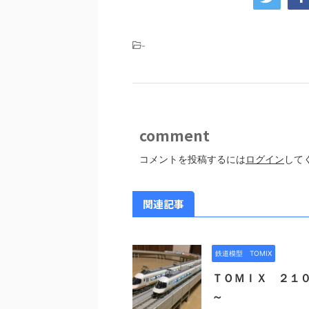
-
comment
コメントを投稿するには
ログイン
して
関連記事
鉄道模型 TOMIX
ＴＯＭＩＸ ２１０
～