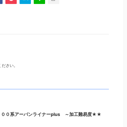
ください。
００系アーバンライナーplus ～加工難易度★★