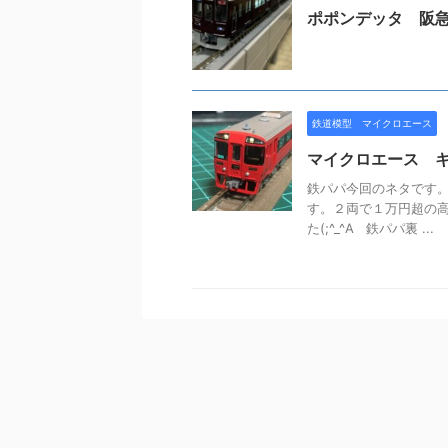
ポポンデッタ 阪
鉄道模型 マイクロエース
マイクロエース 
鉄パパ今回のネタです。
す。２両で１万円超の
た(;^_^A 鉄パパ裏 ...