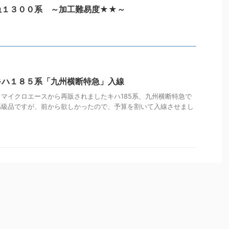
急１３００系 ～加工難易度★★～
キハ１８５系「九州横断特急」入線
マイクロエースから再販されましたキハ185系、九州横断特急で
高級品ですが、前から欲しかったので、予算を割いて入線させまし